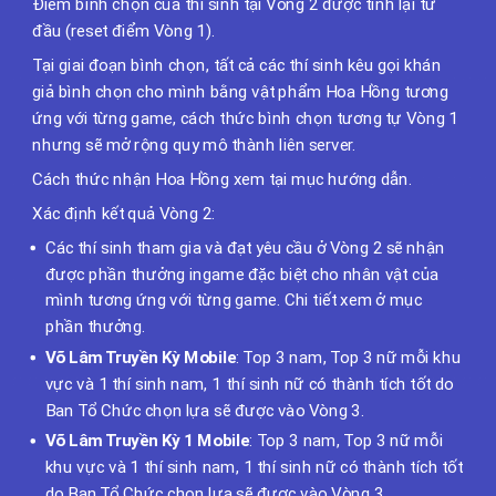
Điểm bình chọn của thí sinh tại Vòng 2 được tính lại từ
đầu (reset điểm Vòng 1).
Tại giai đoạn bình chọn, tất cả các thí sinh kêu gọi khán
giả bình chọn cho mình bằng vật phẩm Hoa Hồng tương
ứng với từng game, cách thức bình chọn tương tự Vòng 1
nhưng sẽ mở rộng quy mô thành liên server.
Cách thức nhận Hoa Hồng xem tại mục hướng dẫn.
Xác định kết quả Vòng 2:
Các thí sinh tham gia và đạt yêu cầu ở Vòng 2 sẽ nhận
được phần thưởng ingame đặc biệt cho nhân vật của
mình tương ứng với từng game. Chi tiết xem ở mục
phần thưởng.
Võ Lâm Truyền Kỳ Mobile
: Top 3 nam, Top 3 nữ mỗi khu
vực và 1 thí sinh nam, 1 thí sinh nữ có thành tích tốt do
Ban Tổ Chức chọn lựa sẽ được vào Vòng 3.
Võ Lâm Truyền Kỳ 1 Mobile
: Top 3 nam, Top 3 nữ mỗi
khu vực và 1 thí sinh nam, 1 thí sinh nữ có thành tích tốt
do Ban Tổ Chức chọn lựa sẽ được vào Vòng 3.