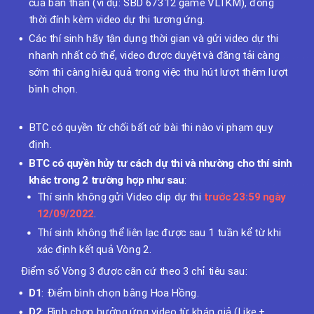
của bản thân (ví dụ: SBD 67312 game VLTKM), đồng
thời đính kèm video dự thi tương ứng.
Các thí sinh hãy tận dụng thời gian và gửi video dự thi
nhanh nhất có thể, video được duyệt và đăng tải càng
sớm thì càng hiệu quả trong việc thu hút lượt thêm lượt
bình chọn.
BTC có quyền từ chối bất cứ bài thi nào vi phạm quy
định.
BTC có quyền hủy tư cách dự thi và nhường cho thí sinh
khác trong 2 trường hợp như sau
:
Thí sinh không gửi Video clip dự thi
trước 23:59 ngày
12/09/2022
.
Thí sinh không thể liên lạc được sau 1 tuần kể từ khi
xác định kết quả Vòng 2.
Điểm số Vòng 3 được căn cứ theo 3 chỉ tiêu sau:
D1
: Điểm bình chọn bằng Hoa Hồng.
D2
: Bình chọn hưởng ứng video từ khán giả (Like +