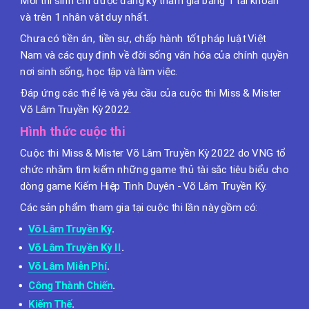
Mỗi thí sinh chỉ được đăng ký tham gia bằng 1 tài khoản
và trên 1 nhân vật duy nhất.
Chưa có tiền án, tiền sự, chấp hành tốt pháp luật Việt
Nam và các quy định về đời sống văn hóa của chính quyền
nơi sinh sống, học tập và làm việc.
Đáp ứng các thể lệ và yêu cầu của cuộc thi Miss & Mister
Võ Lâm Truyền Kỳ 2022.
Hình thức cuộc thi
Cuộc thi Miss & Mister Võ Lâm Truyền Kỳ 2022 do VNG tổ
chức nhằm tìm kiếm những game thủ tài sắc tiêu biểu cho
dòng game Kiếm Hiệp Tình Duyên - Võ Lâm Truyền Kỳ.
Các sản phẩm tham gia tại cuộc thi lần này gồm có:
Võ Lâm Truyền Kỳ
.
Võ Lâm Truyền Kỳ II
.
Võ Lâm Miễn Phí
.
Công Thành Chiến
.
Kiếm Thế
.