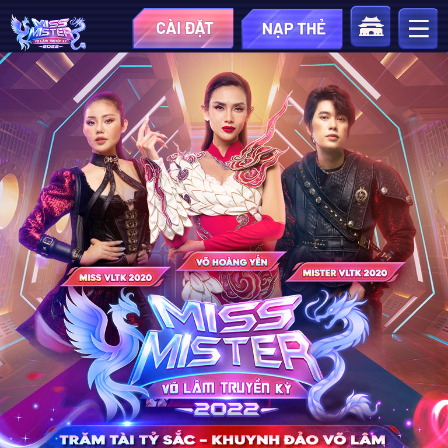
TRANG CHỦ
THỂ LỆ
PHẦN THƯỞNG
HƯỚNG DẪN
NHẬN HOA HỒNG
HỖ TRỢ