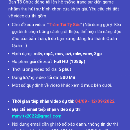
Ban Tổ Chức đăng tải lên hệ thống trang sự kiện game
nhằm thu hút sự bình chọn của khán giả. Yêu cầu chi tiết
về video dự thi gồm:
Chủ đề của video: "
Trăm Tài Tỷ Sắc
" (Nội dung gợi ý: Kêu
gọi bình chọn bằng cách giới thiệu, thể hiện tài năng độc
đáo của bản thân, lí do bạn xứng đáng trở thành Quán
Quân...)
Định dạng:
m4v, mp4, mov, avi, mkv, wmv, 3gp
Độ phân giải đề xuất:
Full HD (1080p)
Thời lượng video tối đa:
5 phút
Dung lượng video tối đa:
500 MB
Một số quy định về video khác xem ở mục bên dưới.
Thời gian tiếp nhận video dự thi
:
04/09 - 12/09/2022
.
Địa chỉ email tiếp nhận video dự thi
:
mmvltk2022@gmail.com
Nội dung email cần ghi rõ số báo danh, thông tin dự thi